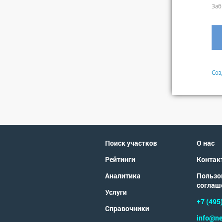
Заб
Соз
Поиск участков
О нас
Рейтинги
Контак
Аналитика
Пользо
соглаш
Услуги
+7 (495
Справочники
info@ne