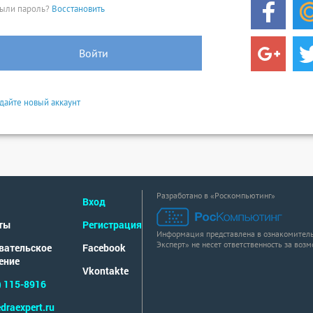
ыли пароль?
Восстановить
Войти
дайте новый аккаунт
Разработано в «Роскомпьютинг»
Вход
ты
Регистрация
Информация представлена в ознакомитель
Эксперт» не несет ответственность за воз
вательское
Facebook
ение
Vkontakte
) 115-8916
draexpert.ru