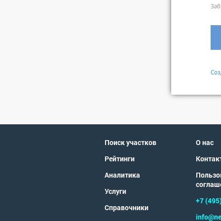
Заб
Соз
Поиск участков
О нас
Рейтинги
Контак
Аналитика
Пользо
соглаш
Услуги
+7 (495
Справочники
info@ne