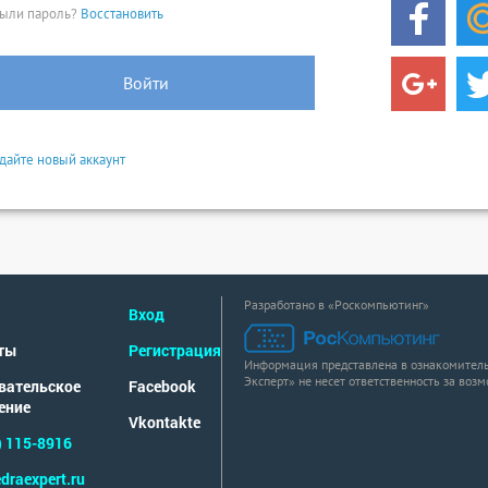
ыли пароль?
Восстановить
Войти
дайте новый аккаунт
Разработано в «Роскомпьютинг»
Вход
ты
Регистрация
Информация представлена в ознакомитель
Эксперт» не несет ответственность за воз
вательское
Facebook
ение
Vkontakte
) 115-8916
draexpert.ru